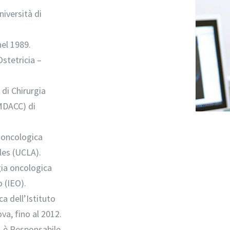
niversità di
nel 1989.
Ostetricia –
di Chirurgia
MDACC) di
a oncologica
eles (UCLA).
gia oncologica
o (IEO).
ca dell’Istituto
va, fino al 2012.
a, è Responsabile