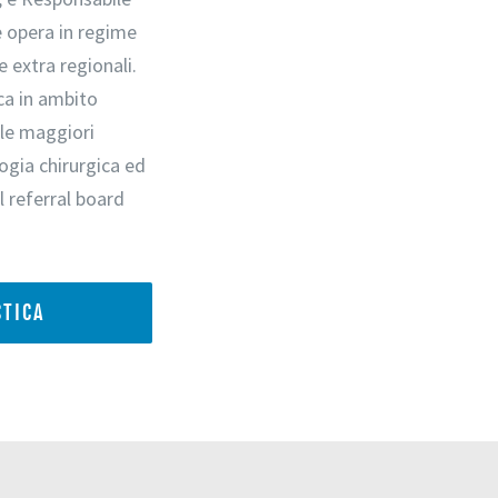
e opera in regime
 extra regionali.
ica in ambito
lle maggiori
logia chirurgica ed
l referral board
STICA