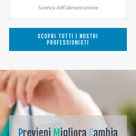
Scienza dell’alimentazione
SCOPRI TUTTI I NOSTRI
PROFESSIONISTI
P
revieni
M
igliora
C
ambia