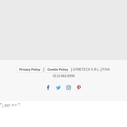
|
| GYNETECH S.R.L. | P.IVA
Privacy Policy
Cookie Policy
01314610096
Facebook
Twitter
Instagram
Pinterest
"; err += "
"; err += "You have some jquery.js library include that comes
after the Slider Revolution files js inclusion.