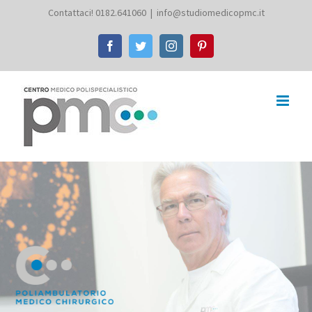
Salta
Contattaci! 0182.641060
|
info@studiomedicopmc.it
al
Facebook
Twitter
Instagram
Pinterest
contenuto