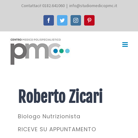
Salta
Contattaci! 0182.641060
|
info@studiomedicopmc.it
al
Facebook
Twitter
Instagram
Pinterest
contenuto
Roberto Zicari
Biologo Nutrizionista
RICEVE SU APPUNTAMENTO