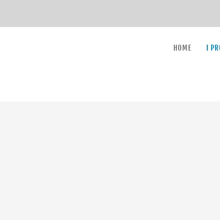
HOME
I P