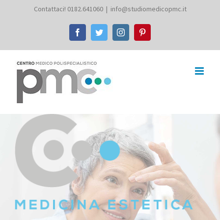
Salta
Contattaci! 0182.641060
|
info@studiomedicopmc.it
al
Facebook
Twitter
Instagram
Pinterest
contenuto